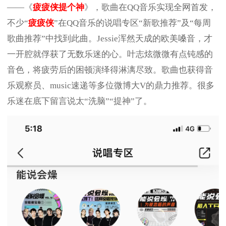
——《
疲疲侠提个神
》，歌曲在QQ音乐实现全网首发，
不少“
疲疲侠
”在QQ音乐的说唱专区“新歌推荐”及“每周
歌曲推荐”中找到此曲。Jessie浑然天成的欧美嗓音，才
一开腔就俘获了无数乐迷的心。叶志炫微微有点钝感的
音色，将疲劳后的困顿演绎得淋漓尽致。歌曲也获得音
乐观察员、music速递等多位微博大V的鼎力推荐。很多
乐迷在底下留言说太“洗脑”“提神”了。